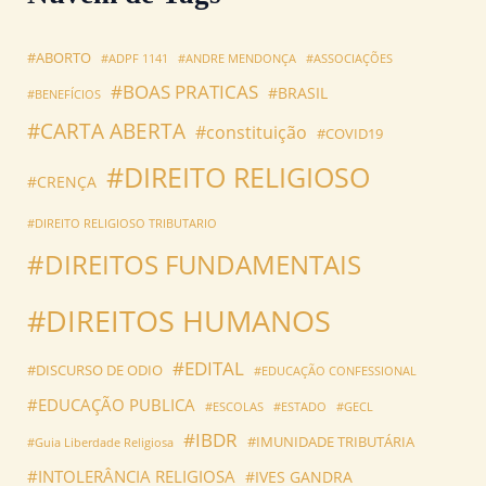
#ABORTO
#ADPF 1141
#ANDRE MENDONÇA
#ASSOCIAÇÕES
#BOAS PRATICAS
#BRASIL
#BENEFÍCIOS
#CARTA ABERTA
#constituição
#COVID19
#DIREITO RELIGIOSO
#CRENÇA
#DIREITO RELIGIOSO TRIBUTARIO
#DIREITOS FUNDAMENTAIS
#DIREITOS HUMANOS
#EDITAL
#DISCURSO DE ODIO
#EDUCAÇÃO CONFESSIONAL
#EDUCAÇÃO PUBLICA
#ESCOLAS
#ESTADO
#GECL
#IBDR
#IMUNIDADE TRIBUTÁRIA
#Guia Liberdade Religiosa
#INTOLERÂNCIA RELIGIOSA
#IVES GANDRA