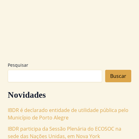
Pareceres Jurídicos
ACERCA DO FUNCIONAMENTO DE
TEMPLOS RELIGIOSOS DURANTE O
PERÍODO DE QUARENTENA POR CONTA DO
CORONA VÍRUS (COVID 19)
,
,
#LIBERDADE CONSCIÊNCIA
#LIBERDADE CRENÇA
Pesquisar
#LIBERDADE RELIGIOSA
Buscar
Novidades
IBDR é declarado entidade de utilidade pública pelo
Município de Porto Alegre
IBDR participa da Sessão Plenária do ECOSOC na
sede das Nações Unidas, em Nova York