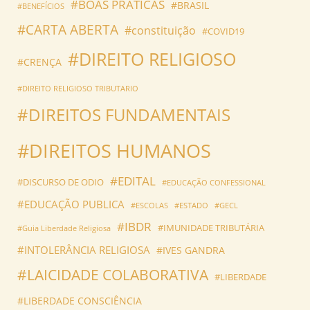
#BOAS PRATICAS
#BRASIL
#BENEFÍCIOS
#CARTA ABERTA
#constituição
#COVID19
#DIREITO RELIGIOSO
#CRENÇA
#DIREITO RELIGIOSO TRIBUTARIO
#DIREITOS FUNDAMENTAIS
#DIREITOS HUMANOS
#EDITAL
#DISCURSO DE ODIO
#EDUCAÇÃO CONFESSIONAL
#EDUCAÇÃO PUBLICA
#ESCOLAS
#ESTADO
#GECL
#IBDR
#IMUNIDADE TRIBUTÁRIA
#Guia Liberdade Religiosa
#INTOLERÂNCIA RELIGIOSA
#IVES GANDRA
#LAICIDADE COLABORATIVA
#LIBERDADE
#LIBERDADE CONSCIÊNCIA