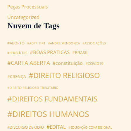
Peças Processuais
Uncategorized
Nuvem de Tags
#ABORTO
#ADPF 1141
#ANDRE MENDONÇA
#ASSOCIAÇÕES
#BOAS PRATICAS
#BRASIL
#BENEFÍCIOS
#CARTA ABERTA
#constituição
#COVID19
#DIREITO RELIGIOSO
#CRENÇA
#DIREITO RELIGIOSO TRIBUTARIO
#DIREITOS FUNDAMENTAIS
#DIREITOS HUMANOS
#EDITAL
#DISCURSO DE ODIO
#EDUCAÇÃO CONFESSIONAL